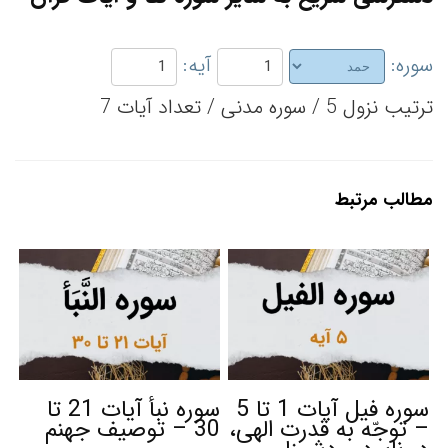
سوره:
آیه:
ترتیب نزول 5 / سوره مدنی / تعداد آیات 7
مطالب مرتبط
سوره فیل آیات 1 تا 5
سوره نبأ آیات 21 تا
– توجّه به قدرت الهی،
30 – توصیف جهنم