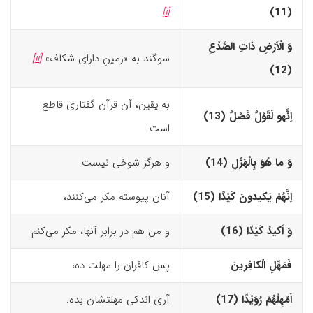
(11)‏
[i]
وَ الْاَرْضِ ذاتِ الصَّدْعِ
سوگند به «زمینِ دارای شکاف»
[ii]
(12)‏
به یقین، آن قرآن گفتاری قاطع
اِنَّه
و
لَقَوْلٌ فَصْلٌ (13)‏
است
وَ ما هُوَ بِالْهَزْلِ (14)‏
و هرگز شوخی نیست
اِنَّهُمْ یَکیدونَ کَیْدًا (15)‏
آنان پیوسته مکر می‌کنند،
وَ اَکیدُ کَیْدًا (16)‏
و من هم در برابر آنها، مکر می‌کنم
فَمَهِّلِ الْکافِرینَ
پس کافران را مهلت ده،
اَمْهِلْهُمْ رُوَیْدًا (17)‏
آری اندکی مهلتشان بده.