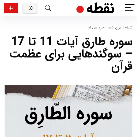
نقطه
•
قرآن کریم
•
جزء سی ام
سوره طارق آیات 11 تا 17
– سوگندهایی برای عظمت
قرآن