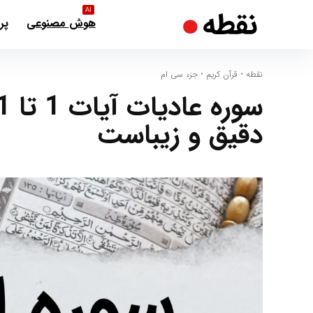
AI
هوش مصنوعی
پر
نقطه
•
قرآن کریم
•
جزء سی ام
دقیق و زیباست