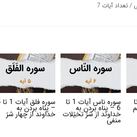
آیات 21 تا
سوره ناس آیات 1 تا
سوره
6 – پناه بردن به
– پناه بردن به
خداوند از شرّ تخیّلات
خداوند از چهار شرّ
منفی