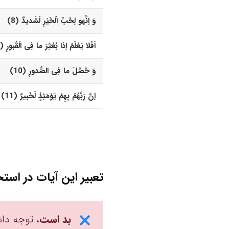
وَ اِنَّه
و
لِحُبِّ الْخَیْرِ لَشَدیدٌ (8)‏
اَفَلا یَعْلَمُ اِذا بُعْثِرَ ما فِى الْقُبورِ (9)‏
وَ حُصِّلَ ما فِى الصُّدورِ (10)‏
اِنَّ رَبَّهُمْ بِهِمْ یَوْمَئِذٍ لَخَبیرٌ (11)‏
تعبیر این آیات در استخ
بد است
، توجه داش