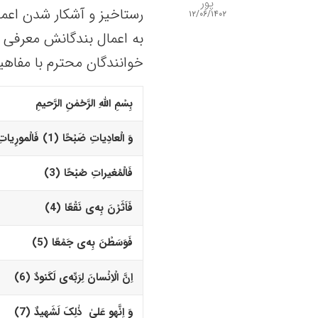
پور
رستاخیز و آشکار شدن اعمال
۱۲/۰۶/۱۴۰۲
به اعمال بندگانش معرفی ن
خوانندگان محترم با مفاهی
بِسْمِ اللّهِ الرَّحْمٰنِ الرَّحیمِ
وَ الْعادِیاتِ ضَبْحًا (1)‏ فَالْمورِیاتِ قَدْحًا (2)‏
فَالْمُغیراتِ صُبْحًا (3)‏
فَاَثَرْنَ بِه‌
ى
نَقْعًا (4)‏
فَوَسَطْنَ بِه‌
ى
جَمْعًا (5)‏
اِنَّ الْاِنْسانَ لِرَبِّه‌
ى
لَکَنودٌ (6)‏
وَ اِنَّه
و
عَلیٰ ذٰلِکَ لَشَهیدٌ (7)‏