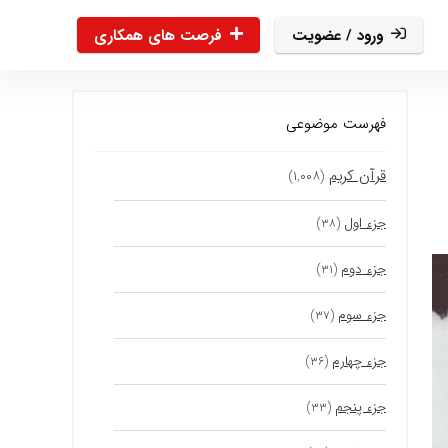
ورود / عضویت
فرصت های همکاری
فهرست موضوعی
قرآن کریم
(۱,۰۰۸)
جزء اول
(۳۸)
جزء دوم
(۳۱)
جزء سوم
(۳۷)
جزء چهارم
(۳۶)
جزء پنجم
(۳۳)