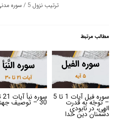
ترتیب نزول 5 / سوره مدنی / تعداد آیات 7
مطالب مرتبط
سوره فیل آیات 1 تا 5
سوره نبأ 
– توجّه به قدرت
30 – توصیف جهنم
الهی، در نابودی
دشمنان دین خدا