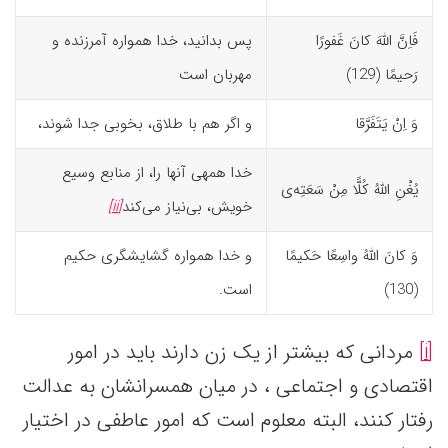
فَاِنَّ اللّهَ کانَ غَفورًا
پس بدانید، خدا همواره آمرزنده و
رَحیمًا (129)‏
مهربان است
وَ اِنْ یَتَفَرَّقا
و اگر هم با طلاق، بخوبی جدا شوند،
خدا همه­ی آنها را، از منابع وسیع
یُغْنِ اللّهُ کُلًّا مِنْ سَعَتِه‌
ى
خویش، بی‌نیاز می‌کند
[ii]
وَ کانَ اللّهُ واسِعًا حَکیمًا
و خدا همواره گشایشگری حکیم
(130)‏
است.‏
[i]
مردانی که بیشتر از یک زن دارند باید در امور
اقتصادی و اجتماعی ، در میان همسرانشان به عدالت
رفتار کنند، البته معلوم است که امور عاطفی در اختیار