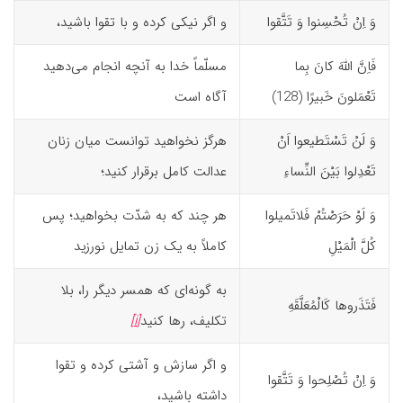
وَ اِنْ تُحْسِنوا وَ تَتَّقوا
و اگر نیکی کرده و با تقوا باشید،
فَاِنَّ اللّهَ کانَ بِما
مسلّماً خدا به آنچه انجام می‌دهید
تَعْمَلونَ خَبیرًا (128)‏
آگاه است
وَ لَنْ تَسْتَطیعوا اَنْ
هرگز نخواهید توانست میان زنان
تَعْدِلوا بَیْنَ النِّساءِ
عدالت کامل برقرار کنید؛
وَ لَوْ حَرَصْتُمْ فَلاتَمیلوا
هر چند که به شدّت بخواهید؛ پس
کُلَّ الْمَیْلِ
کاملاً به یک زن تمایل نورزید
به گونه‌ای که همسر دیگر را، بلا
فَتَذَروها کَالْمُعَلَّقَهِ
تکلیف، رها کنید
[i]
و اگر سازش و آشتی کرده و تقوا
وَ اِنْ تُصْلِحوا وَ تَتَّقوا
داشته باشید،