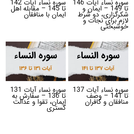
سوره نساء آیات 146
سوره نساء آیات 142
تا 149 – ایمان و
تا 145 – مقابله اهل
شکرگزاری، دو شرط
ایمان با منافقان
لازم برای نجات و
خوشبختی
سوره نساء آیات 137
سوره نساء آیات 131
تا 141 – وصف
تا 136 – سفارش به
منافقان و کافران
ایمان، تقوا و عدالت
گستری