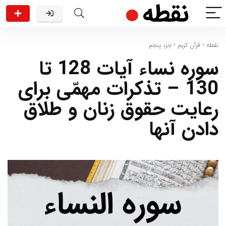
نقطه
•
قرآن کریم
•
جزء پنجم
سوره نساء آیات 128 تا
130 – تذکرات مهمّی برای
رعایت حقوق زنان و طلاق
دادن آنها