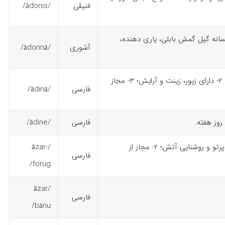
فنیقی
/ādonis/
فسانه گیل گمش بابلی، یاری دهنده،
آشوری
/ādorinā/
منسوب به آدین؛ ۲- دارای زیور، زینت و آرایش؛ ۳- مجاز
فارسی
/ādinā/
روز هفته.
فارسی
/ādine/
۱- شراره‌ی آتش، پرتو و روشنایی آتش؛ ۲- مجاز از
/āzar-
فارسی
forug/
/āzar
فارسی
bānu/