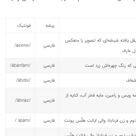
ریشه
فونتیک
 یافته شیشه‌ای که تصویر را منعکس
فارسی
/āeene/
دل عارف
 که رنگ چهره‌اش زرد است
فارسی
/ābānfām/
شفاف
فارسی
/ābdis/
ه ویس و رامین، مایه فخر آب، کنایه از
فارسی
/ābnāz/
دوم و زن فرناباذ والی ایالت هلّس پونت
فارسی
/āpām /
ردشیر دوم و زن فرناباذ والی ایالت هلّس