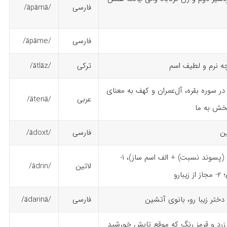
فارسی
/āpāmā/
فارسی
/āpāme/
چه نرم و لطیف اسم
ترکی
/ātlāz/
 در سوره بقره، آل‌عمران و کهف به معنای
عربی
/ātenā/
بخش به ما
ن
فارسی
/ādoxt/
آدر = آتش + ین (پسوند نسبت) + الف اسم ساز)، ۱-
لاتین
/ādrin/
ارو
ختر زیبا رو، بانوی آتشین
فارسی
/ādarinā/
 زرد و قرمز رنگ که موقع تابش خورشید