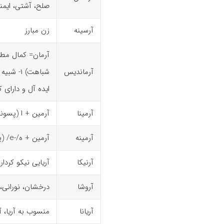
صلح، آشتی، ایمنی
آرسینه
زن مبارز
آرمان= کمال مطل
آرماندیس
ایده آل و دارای 
آرمینا
آرمین + ا (پسون
آرمینه
آرمین + ه/-e/ (پسوند نسبت)، منسوب به آرمین
آرنیکا
آریایی نیکو کردار،
آروشا
درخشان، نورانی، 
آریانا
منسوب به آریا، آر