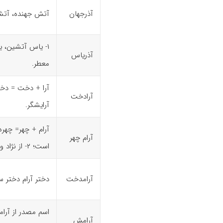
آذرجهان
آتش جهنده، آتش
آذریاس
معطر.
آرا + دخت = دختر
آرادخت
آرایشگر.
آرام چهر
است؛ ۲- از نژاد و گوهر آرام.
آرامدخت
دختر آرام دختر س
اسم مصدر از آرا
آرامش