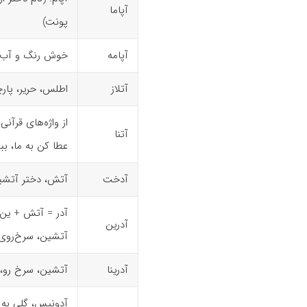
آپاما
پونت)
آپامه
خوش رنگ و آب
آتلاز
اطلس، حریر، پار
از واژه‌های قرآنی
آتنا
عطا کن به ما، ب
آدخت
آتش، دختر آتشی
آدرین
آتشین، سرخ‌روی؛ ۲- مجاز از زیب
آدرینا
آتشین، سرخ رو، د
آدونیس،‌ گلی به