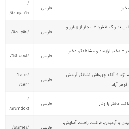
/
خیز
فارسی
āzarjahān/
۱- یاس آتشین، یاس به رنگ آتش؛ ۲- مجاز از زیبارو و
فارسی
/āzaryās/
 – دختر آراینده و مشاطه‌گر، دختر
فارسی
/ārā doxt/
آرام + چهر= چهره، نژاد ۱- آنکه چهره‌اش نشانگر آرامش
/āram-
فارسی
čehr/
/
اکت دختر با وقار
فارسی
ārāmdoxt/
میدن و آرمیدن، فراغت، راحت، آسایش،
فارسی
/ārāmeš/