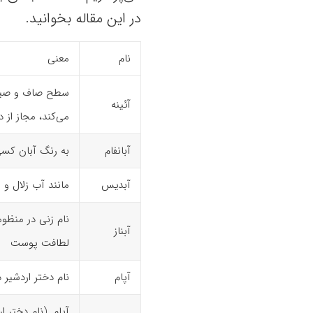
در این مقاله بخوانید.
نام
معنی
سطح صاف و صیقل
آئینه
می‌کند، مجاز از 
آبانفام
به رنگ آبان کسی
آبدیس
مانند آب زلال و 
نام زنی در منظوم
آبناز
لطافت پوست
آپام
نام دختر اردشیر 
آپام. (نام دختر ا