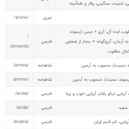
، امنیت، سنگینی، وقار و طمأنینه.
عبری
/ārsine/
وب، ایده آل، آرزو + دیس (پسوند
/
شباهت) ۱- شبیه به آرمان، آرزوگونه؛ ۲- مجاز از شخصِ
فارسی
ārmandis/
کمالِ مطلوب.
د نسبت)، منسوب به آرمین
شاهنامه
/ārminā/
شاهنامه
/ārmine/
 آریایی نیکو رفتار، آریایی خوب و زیبا
فارسی
/ārnikā/
سفید.
فارسی
/ārošā/
یایی، نام قدیم ایران
فارسی
/āriyānā/