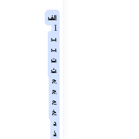
الف
آ
ب
پ
ت
ث
ج
چ
ح
خ
د
ذ