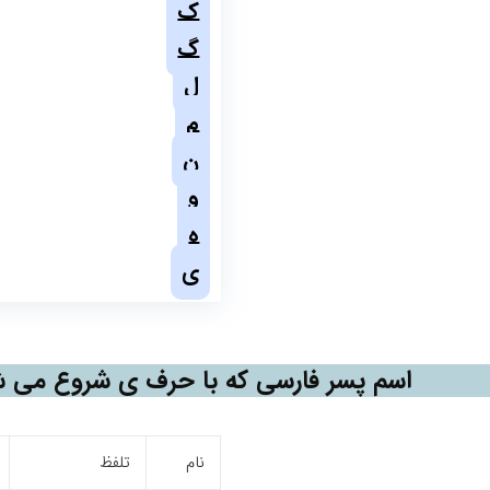
ک
گ
ل
م
ن
و
ه
ی
اسم پسر فارسی که با حرف ی شروع می ش
نام
تلفظ