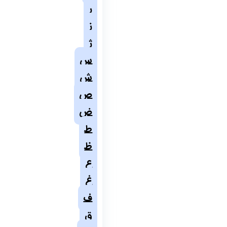
ر
ز
ژ
س
ش
ص
ض
ط
ظ
ع
غ
ف
ق