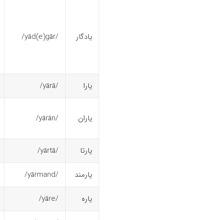
یادگار
/yād(e)gār/
یارا
/yārā/
یاران
/yārān/
یارتا
/yārtā/
یارمند
/yārmand/
یاره
/yāre/